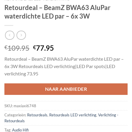
Retourdeal – BeamZ BWA63 AluPar
waterdichte LED par – 6x 3W
Oorspronkelijke
Huidige
109.95
77.95
€
€
prijs
prijs
Retourdeal – BeamZ BWA63 AluPar waterdichte LED par –
was:
is:
6x 3W Retourdeals LED verlichting|LED Par spots|LED
€109.95.
€77.95.
verlichting 73.95
NAAR AANBIEDER
SKU:
maxiaxi6748
Categorieën:
Retourdeals
,
Retourdeals LED verlichting
,
Verlichting -
Retourdeals
Tag:
Audio Hifi