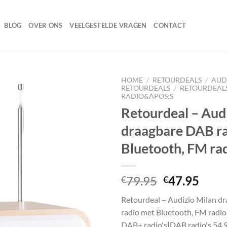
BLOG
OVER ONS
VEELGESTELDE VRAGEN
CONTACT
HOME
/
RETOURDEALS
/
AUDI
RETOURDEALS
/
RETOURDEAL
RADIO&APOS;S
Retourdeal – Aud
Toevoegen
draagbare DAB r
aan
wenslijst
Bluetooth, FM ra
Oorspronke
Huid
79.95
47.95
€
€
prijs
prijs
Retourdeal – Audizio Milan d
was:
is:
radio met Bluetooth, FM radio
€79.95.
€47.
DAB+ radio's|DAB radio's 54.