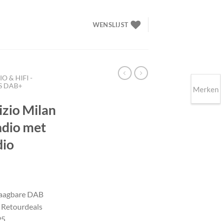
WENSLIJST
O & HIFI -
S DAB+
Merken
izio Milan
adio met
dio
lijke
ige
raagbare DAB
 Retourdeals
95.
95