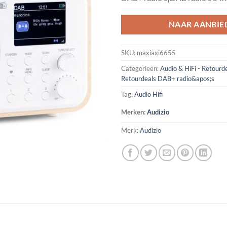
NAAR AANBIE
SKU:
maxiaxi6655
Categorieën:
Audio & HiFi - Retourd
Retourdeals DAB+ radio&apos;s
Tag:
Audio Hifi
Merken:
Audizio
Merk:
Audizio