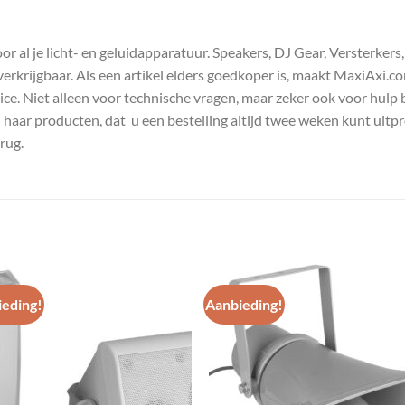
 al je licht- en geluidapparatuur. Speakers, DJ Gear, Versterkers
s verkrijgbaar. Als een artikel elders goedkoper is, maakt MaxiAxi.
e. Niet alleen voor technische vragen, maar zeker ook voor hulp 
n haar producten, dat u een bestelling altijd twee weken kunt uitp
rug.
eding!
Aanbieding!
Toevoegen
Toevoe
aan
aan
wenslijst
wenslij