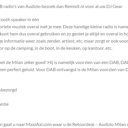
radio's van Audizio bezoek dan Remixit.nl voor al uw DJ Gear
tooth speaker in één
oriete muziek overal met je mee. Deze handige kleine radio is na
kunt hem dus overal gebruiken en zo geniet je altijd en overal in h
e informatie weer zoals zender, artiest, etc. maar zorgt er ook vo
or op de camping, in de boot, in de keuken, op kantoor, etc.
je met de Milan zeker goed! Hij is namelijk voorzien van een DAB, 
een perfect geluid. Voor DAB ontvangst is de Milan voorzien van
isbezorgd
antie
en gaat u naar MaxiAxi.com waar u de Retourdeal – Audizio Mila