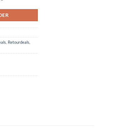
DER
eals
,
Retourdeals
,