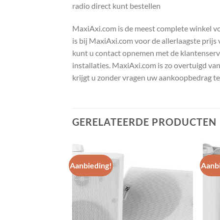
radio direct kunt bestellen
MaxiAxi.com is de meest complete winkel voor
is bij MaxiAxi.com voor de allerlaagste prij
kunt u contact opnemen met de klantenservic
installaties. MaxiAxi.com is zo overtuigd va
krijgt u zonder vragen uw aankoopbedrag te
GERELATEERDE PRODUCTEN
Aanbieding!
Aanbi
Toevoegen
Toevoegen
aan
aan
wenslijst
wenslijst