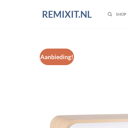
Ga
naar
REMIXIT.NL
SHOP
inhoud
Aanbieding!