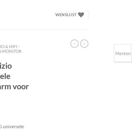
WENSLIJST
O & HIFI -
S MONITOR
Merken
izio
ele
arm voor
lijke
ige
 universele