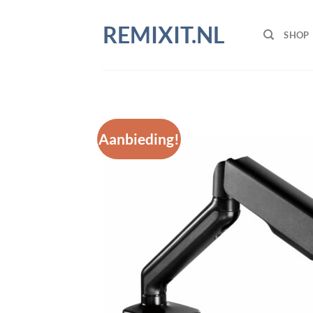
Ga
naar
REMIXIT.NL
SHOP
inhoud
Aanbieding!