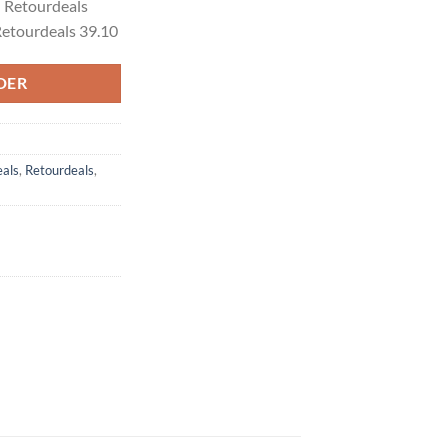
– Retourdeals
10.
etourdeals 39.10
DER
eals
,
Retourdeals
,