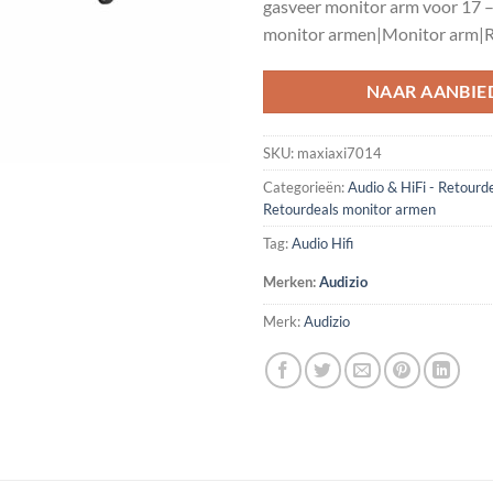
gasveer monitor arm voor 17 
€55.95.
€39.
monitor armen|Monitor arm|R
NAAR AANBIE
SKU:
maxiaxi7014
Categorieën:
Audio & HiFi - Retourd
Retourdeals monitor armen
Tag:
Audio Hifi
Merken:
Audizio
Merk:
Audizio