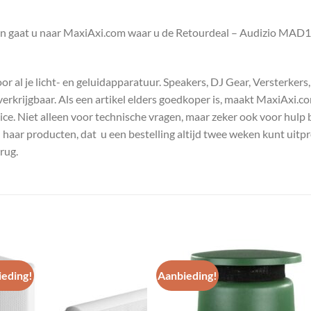
en gaat u naar MaxiAxi.com waar u de Retourdeal – Audizio MAD1
 al je licht- en geluidapparatuur. Speakers, DJ Gear, Versterkers
s verkrijgbaar. Als een artikel elders goedkoper is, maakt MaxiAxi.
e. Niet alleen voor technische vragen, maar zeker ook voor hulp 
n haar producten, dat u een bestelling altijd twee weken kunt uitp
rug.
eding!
Aanbieding!
Toevoegen
Toevoe