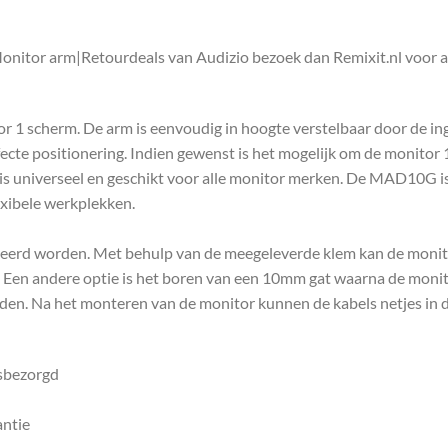
nitor arm|Retourdeals van Audizio bezoek dan Remixit.nl voor a
 1 scherm. De arm is eenvoudig in hoogte verstelbaar door de i
cte positionering. Indien gewenst is het mogelijk om de monitor 1
is universeel en geschikt voor alle monitor merken. De MAD10G is 
exibele werkplekken.
d worden. Met behulp van de meegeleverde klem kan de monitor
. Een andere optie is het boren van een 10mm gat waarna de moni
rden. Na het monteren van de monitor kunnen de kabels netjes in
isbezorgd
antie