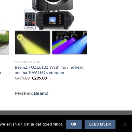
aan
st
wenslijst
MOVINGHEADS
BeamZ FUZE610Z Wash moving head
5
met 6x 10W LED's en zoom
Oorspronkelijke
Huidige
€
479.00
€
299.00
prijs
prijs
was:
is:
€479.00.
€299.00.
Merken:
BeamZ
we ervan uit dat je dat goed vindt.
OK
LEES MEER