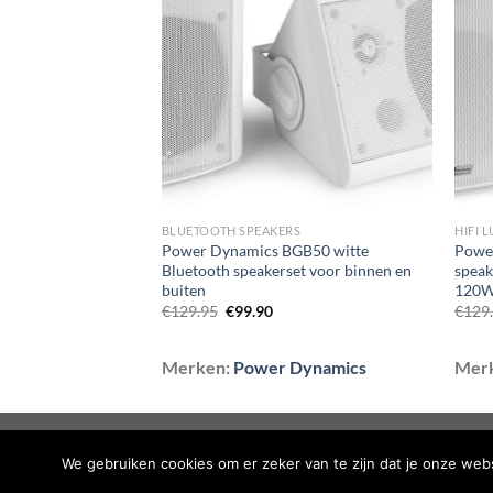
aan
aan
wenslijst
wenslijst
BLUETOOTH SPEAKERS
HIFI 
BGO50 Zwarte
Power Dynamics BGB50 witte
Powe
nnen en buiten –
Bluetooth speakerset voor binnen en
speak
buiten
120
elijke
idige
Oorspronkelijke
Huidige
€
129.95
€
99.90
€
129
js
prijs
prijs
was:
is:
9.90.
€129.95.
€99.90.
Dynamics
Merken:
Power Dynamics
Mer
BLOG
CONTACT
OVER ONS
SHOP
VEELGES
We gebruiken cookies om er zeker van te zijn dat je onze websi
Copyright 2026 ©
Flatsome Theme