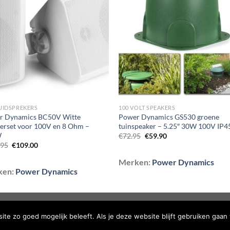
aan
aan
wenslijst
wenslij
LUIDSPREKERS
100 VOLT SPEAKERS
r Dynamics BC50V Witte
Power Dynamics GS530 groene
erset voor 100V en 8 Ohm –
tuinspeaker – 5.25″ 30W 100V IP4
W
Oorspronkelijke
Huidige
€
72.95
€
59.90
prijs
prijs
Oorspronkelijke
Huidige
.95
€
109.00
was:
is:
prijs
prijs
€72.95.
€59.90.
was:
is:
Merken:
Power Dynamics
€129.95.
€109.00.
ken:
Power Dynamics
TELDE VRAGEN
te zo goed mogelijk beleeft. Als je deze website blijft gebruiken gaan 