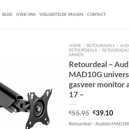
BLOG
OVER ONS
VEELGESTELDE VRAGEN
CONTACT
HOME
/
RETOURDEALS
/
AUDI
RETOURDEALS
/
RETOURDEAL
ARMEN
Retourdeal – Aud
Toevoegen
MAD10G univers
aan
wenslijst
gasveer monitor 
17 –
Oorspronke
Huid
55.95
39.10
€
€
prijs
prijs
Retourdeal – Audizio MAD10G
was:
is: