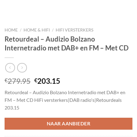
HOME
/
HOME & HIFI
/
HIFI VERSTERKERS
Retourdeal – Audizio Bolzano
Internetradio met DAB+ en FM – Met CD
Oorspronkelijke
Huidige
279.95
203.15
€
€
prijs
prijs
Retourdeal – Audizio Bolzano Internetradio met DAB+ en
was:
is:
FM – Met CD HiFi versterkers|DAB radio's|Retourdeals
€279.95.
€203.15.
203.15
NAAR AANBIEDER