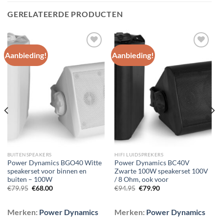
GERELATEERDE PRODUCTEN
Aanbieding!
Aanbieding!
Toevoegen
Toevoegen
aan
aan
wenslijst
wenslijst
BUITENSPEAKERS
HIFI LUIDSPREKERS
Power Dynamics BGO40 Witte
Power Dynamics BC40V
speakerset voor binnen en
Zwarte 100W speakerset 100V
buiten – 100W
/ 8 Ohm, ook voor
Oorspronkelijke
Huidige
Oorspronkelijke
Huidige
€
79.95
€
68.00
€
94.95
€
79.90
prijs
prijs
prijs
prijs
was:
is:
was:
is:
€79.95.
€68.00.
€94.95.
€79.90.
Merken:
Power Dynamics
Merken:
Power Dynamics