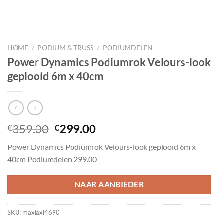
HOME
/
PODIUM & TRUSS
/
PODIUMDELEN
Power Dynamics Podiumrok Velours-look
geplooid 6m x 40cm
Oorspronkelijke
Huidige
359.00
299.00
€
€
prijs
prijs
Power Dynamics Podiumrok Velours-look geplooid 6m x
was:
is:
40cm Podiumdelen 299.00
€359.00.
€299.00.
NAAR AANBIEDER
SKU:
maxiaxi4690