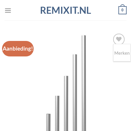
Ga
REMIXIT.NL
0
naar
inhoud
Aanbieding!
Merken
Toevoegen
aan
wenslijst