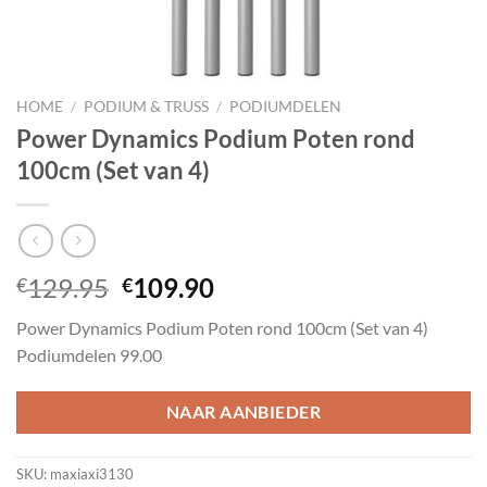
HOME
/
PODIUM & TRUSS
/
PODIUMDELEN
Power Dynamics Podium Poten rond
100cm (Set van 4)
Oorspronkelijke
Huidige
129.95
109.90
€
€
prijs
prijs
Power Dynamics Podium Poten rond 100cm (Set van 4)
was:
is:
Podiumdelen 99.00
€129.95.
€109.90.
NAAR AANBIEDER
SKU:
maxiaxi3130