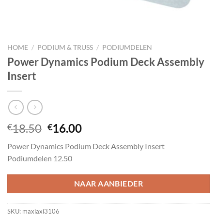
HOME
/
PODIUM & TRUSS
/
PODIUMDELEN
Power Dynamics Podium Deck Assembly
Insert
Oorspronkelijke
Huidige
18.50
16.00
€
€
prijs
prijs
Power Dynamics Podium Deck Assembly Insert
was:
is:
Podiumdelen 12.50
€18.50.
€16.00.
NAAR AANBIEDER
SKU:
maxiaxi3106