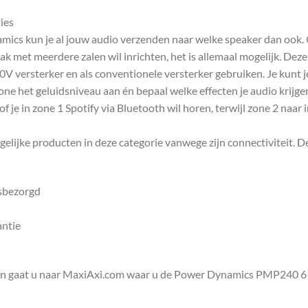
ies
s kun je al jouw audio verzenden naar welke speaker dan ook. Of
k met meerdere zalen wil inrichten, het is allemaal mogelijk. Deze
0V versterker en als conventionele versterker gebruiken. Je kunt je
 zone het geluidsniveau aan én bepaal welke effecten je audio krijg
f je in zone 1 Spotify via Bluetooth wil horen, terwijl zone 2 naar i
gelijke producten in deze categorie vanwege zijn connectiviteit. D
isbezorgd
antie
en gaat u naar MaxiAxi.com waar u de Power Dynamics PMP240 6 zo