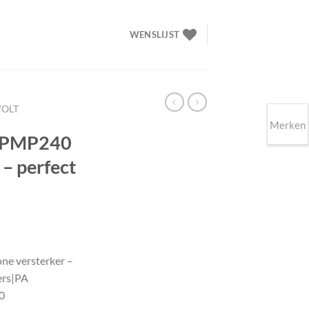
WENSLIJST
VOLT
Merken
 PMP240
 – perfect
elijke
idige
ijs
e versterker –
ers|PA
99.00.
0