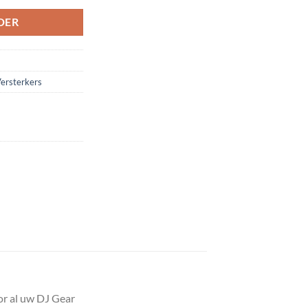
DER
ersterkers
or al uw DJ Gear