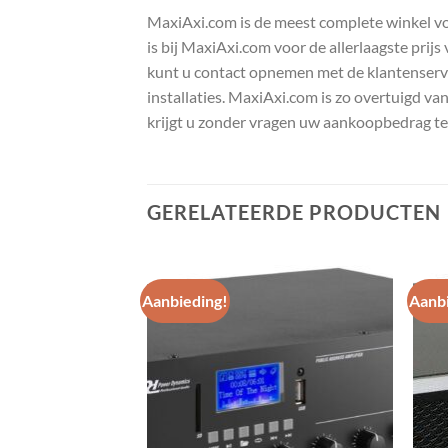
MaxiAxi.com is de meest complete winkel voor
is bij MaxiAxi.com voor de allerlaagste prij
kunt u contact opnemen met de klantenservic
installaties. MaxiAxi.com is zo overtuigd va
krijgt u zonder vragen uw aankoopbedrag te
GERELATEERDE PRODUCTEN
Aanbieding!
Aanbi
Toevoegen
Toevoegen
aan
aan
wenslijst
wenslijst