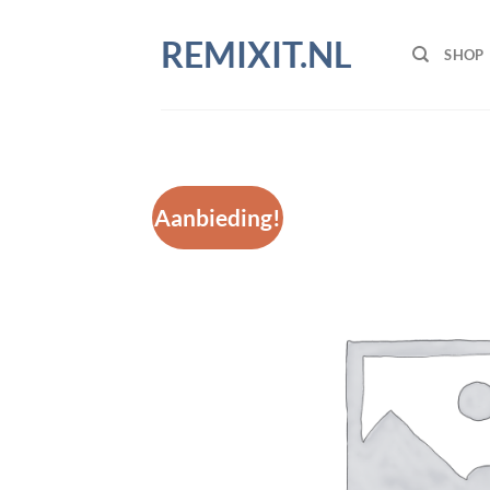
Ga
naar
REMIXIT.NL
SHOP
inhoud
Aanbieding!