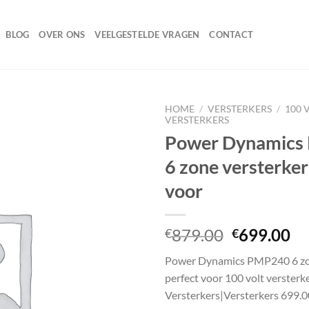
BLOG
OVER ONS
VEELGESTELDE VRAGEN
CONTACT
HOME
/
VERSTERKERS
/
100 
VERSTERKERS
Power Dynamics
6 zone versterker
Toevoegen
aan
voor
wenslijst
Oorspronk
Hu
879.00
699.00
€
€
prijs
pr
Power Dynamics PMP240 6 zon
was:
is:
perfect voor 100 volt versterk
€879.00.
€6
Versterkers|Versterkers 699.0