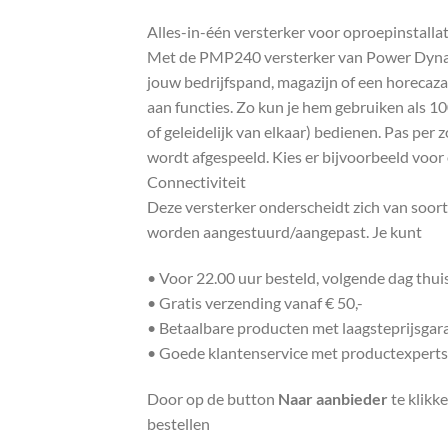
Alles-in-één versterker voor oproepinstallat
Met de PMP240 versterker van Power Dynamic
jouw bedrijfspand, magazijn of een horecazaa
aan functies. Zo kun je hem gebruiken als 10
of geleidelijk van elkaar) bedienen. Pas per
wordt afgespeeld. Kies er bijvoorbeeld voor o
Connectiviteit
Deze versterker onderscheidt zich van soort
worden aangestuurd/aangepast. Je kunt
• Voor 22.00 uur besteld, volgende dag thu
• Gratis verzending vanaf € 50,-
• Betaalbare producten met laagsteprijsgar
• Goede klantenservice met productexperts
Door op de button
Naar aanbieder
te klikk
bestellen