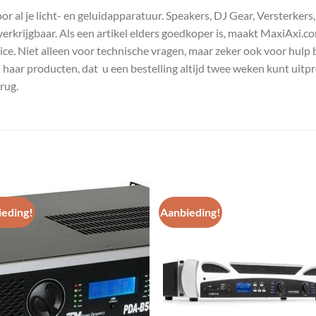
 al je licht- en geluidapparatuur. Speakers, DJ Gear, Versterkers
s verkrijgbaar. Als een artikel elders goedkoper is, maakt MaxiAxi.
e. Niet alleen voor technische vragen, maar zeker ook voor hulp 
n haar producten, dat u een bestelling altijd twee weken kunt uitp
rug.
eding!
Aanbieding!
Toevoegen
Toevoe
aan
aan
wenslijst
wenslij