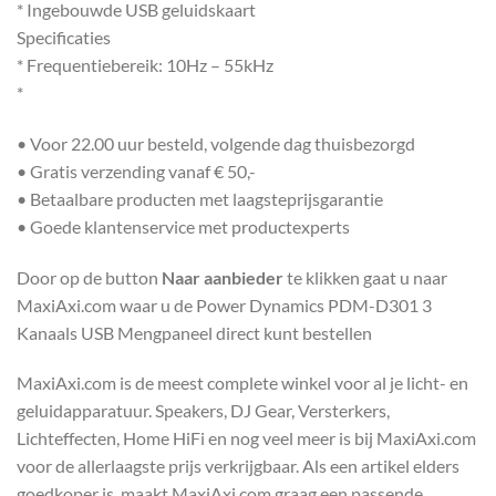
* Ingebouwde USB geluidskaart
Specificaties
* Frequentiebereik: 10Hz – 55kHz
*
• Voor 22.00 uur besteld, volgende dag thuisbezorgd
• Gratis verzending vanaf € 50,-
• Betaalbare producten met laagsteprijsgarantie
• Goede klantenservice met productexperts
Door op de button
Naar aanbieder
te klikken gaat u naar
MaxiAxi.com waar u de Power Dynamics PDM-D301 3
Kanaals USB Mengpaneel direct kunt bestellen
MaxiAxi.com is de meest complete winkel voor al je licht- en
geluidapparatuur. Speakers, DJ Gear, Versterkers,
Lichteffecten, Home HiFi en nog veel meer is bij MaxiAxi.com
voor de allerlaagste prijs verkrijgbaar. Als een artikel elders
goedkoper is, maakt MaxiAxi.com graag een passende