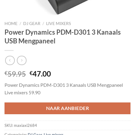
HOME
/
DJ GEAR
/
LIVE MIXERS
Power Dynamics PDM-D301 3 Kanaals
USB Mengpaneel
Oorspronkelijke
Huidige
59.95
47.00
€
€
prijs
prijs
Power Dynamics PDM-D301 3 Kanaals USB Mengpaneel
was:
is:
Live mixers 59.90
€59.95.
€47.00.
NAAR AANBIEDER
SKU:
maxiaxi2684
Categorieën:
DJ Gear
,
Live mixers