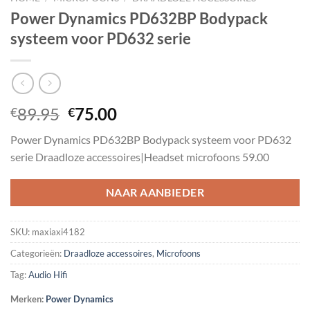
Power Dynamics PD632BP Bodypack
systeem voor PD632 serie
Oorspronkelijke
Huidige
89.95
75.00
€
€
prijs
prijs
Power Dynamics PD632BP Bodypack systeem voor PD632
was:
is:
serie Draadloze accessoires|Headset microfoons 59.00
€89.95.
€75.00.
NAAR AANBIEDER
SKU:
maxiaxi4182
Categorieën:
Draadloze accessoires
,
Microfoons
Tag:
Audio Hifi
Merken:
Power Dynamics