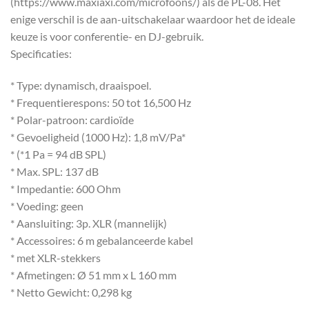
(https://www.maxiaxi.com/microfoons/) als de PL-08. Het
enige verschil is de aan-uitschakelaar waardoor het de ideale
keuze is voor conferentie- en DJ-gebruik.
Specificaties:
* Type: dynamisch, draaispoel.
* Frequentierespons: 50 tot 16,500 Hz
* Polar-patroon: cardioïde
* Gevoeligheid (1000 Hz): 1,8 mV/Pa*
* (*1 Pa = 94 dB SPL)
* Max. SPL: 137 dB
* Impedantie: 600 Ohm
* Voeding: geen
* Aansluiting: 3p. XLR (mannelijk)
* Accessoires: 6 m gebalanceerde kabel
* met XLR-stekkers
* Afmetingen: Ø 51 mm x L 160 mm
* Netto Gewicht: 0,298 kg