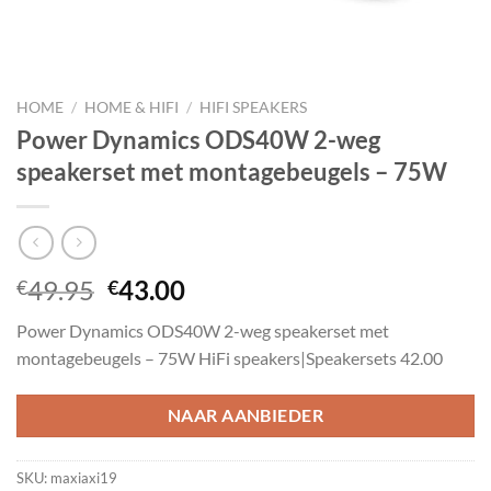
HOME
/
HOME & HIFI
/
HIFI SPEAKERS
Power Dynamics ODS40W 2-weg
speakerset met montagebeugels – 75W
Oorspronkelijke
Huidige
49.95
43.00
€
€
prijs
prijs
Power Dynamics ODS40W 2-weg speakerset met
was:
is:
montagebeugels – 75W HiFi speakers|Speakersets 42.00
€49.95.
€43.00.
NAAR AANBIEDER
SKU:
maxiaxi19