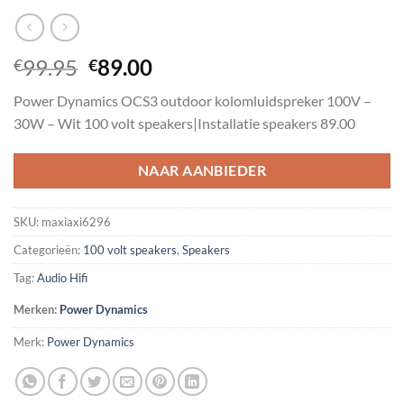
Oorspronkelijke
Huidige
99.95
89.00
€
€
prijs
prijs
Power Dynamics OCS3 outdoor kolomluidspreker 100V –
was:
is:
30W – Wit 100 volt speakers|Installatie speakers 89.00
€99.95.
€89.00.
NAAR AANBIEDER
SKU:
maxiaxi6296
Categorieën:
100 volt speakers
,
Speakers
Tag:
Audio Hifi
Merken:
Power Dynamics
Merk:
Power Dynamics