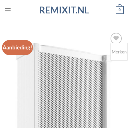
Ga
REMIXIT.NL
0
naar
inhoud
Aanbieding!
Merken
Toevoegen
aan
wenslijst