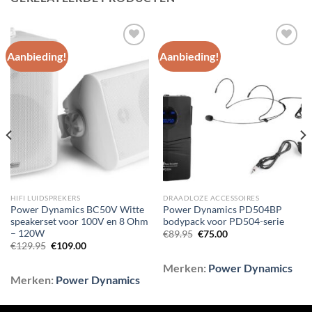
Aanbieding!
Aanbieding!
Toevoegen
Toevoegen
aan
aan
wenslijst
wenslijst
HIFI LUIDSPREKERS
DRAADLOZE ACCESSOIRES
Power Dynamics BC50V Witte
Power Dynamics PD504BP
speakerset voor 100V en 8 Ohm
bodypack voor PD504-serie
– 120W
Oorspronkelijke
Huidige
€
89.95
€
75.00
prijs
prijs
Oorspronkelijke
Huidige
€
129.95
€
109.00
was:
is:
prijs
prijs
€89.95.
€75.00.
was:
is:
Merken:
Power Dynamics
€129.95.
€109.00.
Merken:
Power Dynamics