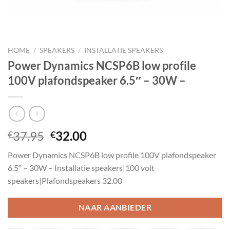
HOME
/
SPEAKERS
/
INSTALLATIE SPEAKERS
Power Dynamics NCSP6B low profile
100V plafondspeaker 6.5″ – 30W –
Oorspronkelijke
Huidige
37.95
32.00
€
€
prijs
prijs
Power Dynamics NCSP6B low profile 100V plafondspeaker
was:
is:
6.5″ – 30W – Installatie speakers|100 volt
€37.95.
€32.00.
speakers|Plafondspeakers 32.00
NAAR AANBIEDER