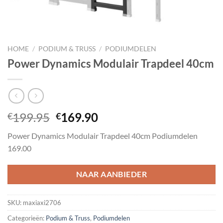
HOME
/
PODIUM & TRUSS
/
PODIUMDELEN
Power Dynamics Modulair Trapdeel 40cm
Oorspronkelijke
Huidige
199.95
169.90
€
€
prijs
prijs
Power Dynamics Modulair Trapdeel 40cm Podiumdelen
was:
is:
169.00
€199.95.
€169.90.
NAAR AANBIEDER
SKU:
maxiaxi2706
Categorieën:
Podium & Truss
,
Podiumdelen