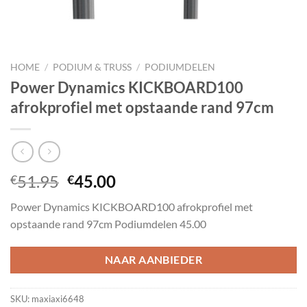
HOME
/
PODIUM & TRUSS
/
PODIUMDELEN
Power Dynamics KICKBOARD100
afrokprofiel met opstaande rand 97cm
Oorspronkelijke
Huidige
51.95
45.00
€
€
prijs
prijs
Power Dynamics KICKBOARD100 afrokprofiel met
was:
is:
opstaande rand 97cm Podiumdelen 45.00
€51.95.
€45.00.
NAAR AANBIEDER
SKU:
maxiaxi6648