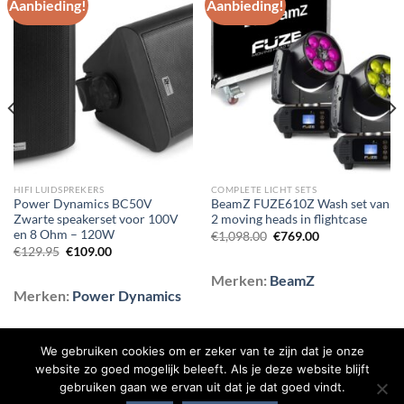
Aanbieding!
Aanbieding!
Toevoegen
Toevoegen
aan
aan
wenslijst
wenslijst
HIFI LUIDSPREKERS
COMPLETE LICHT SETS
Power Dynamics BC50V
BeamZ FUZE610Z Wash set van
Zwarte speakerset voor 100V
2 moving heads in flightcase
en 8 Ohm – 120W
Oorspronkelijke
Huidige
€
1,098.00
€
769.00
prijs
prijs
Oorspronkelijke
Huidige
€
129.95
€
109.00
was:
is:
prijs
prijs
€1,098.00.
€769.00.
was:
is:
Merken:
BeamZ
€129.95.
€109.00.
Merken:
Power Dynamics
We gebruiken cookies om er zeker van te zijn dat je onze
website zo goed mogelijk beleeft. Als je deze website blijft
gebruiken gaan we ervan uit dat je dat goed vindt.
BLOG
CONTACT
OVER ONS
SHOP
VEELGESTELDE VRAGEN