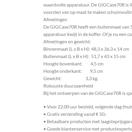
waardvolle apparatuur. De GIGCase70R is IP6
voorzien van op maat te maken schuimvulling
Afmetingen
De GIGCase70R heeft een buitenmaat van 51,
apparatuur kwijt in de koffer. Of je nu een c
Afmetingen en gewicht:
Binnenmaat (L x B x H): 48,3 x 36,3 x 14 cm
Buitenmaat (L x B x H): 51,7 x 43 x 15 cm
Hoogte bovenkant: 4,5 cm
Hoogte onderkant: 9,5 cm
Gewicht: 3,3 kg.
Robuuste duurzaamheid
Bij het ontwerpen van de GIGCase70R is spe
• Voor 22.00 uur besteld, volgende dag thu
• Gratis verzending vanaf € 50,-
• Betaalbare producten met laagsteprijsgar
• Goede klantenservice met productexperts