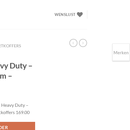
WENSLIJST
RTKOFFERS
Merken
vy Duty –
cm –
elijke
idige
ijs
 Heavy Duty –
tkoffers 169.00
69.00.
DER