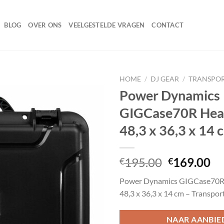
BLOG
OVER ONS
VEELGESTELDE VRAGEN
CONTACT
HOME
/
DJ GEAR
/
TRANSPO
Power Dynamics
GIGCase70R Hea
Toevoegen
48,3 x 36,3 x 14 
aan
wenslijst
Oorspronk
Hu
195.00
169.00
€
€
prijs
pr
Power Dynamics GIGCase70R
was:
is:
48,3 x 36,3 x 14 cm – Transpor
€195.00.
€1
NAAR AANBIE