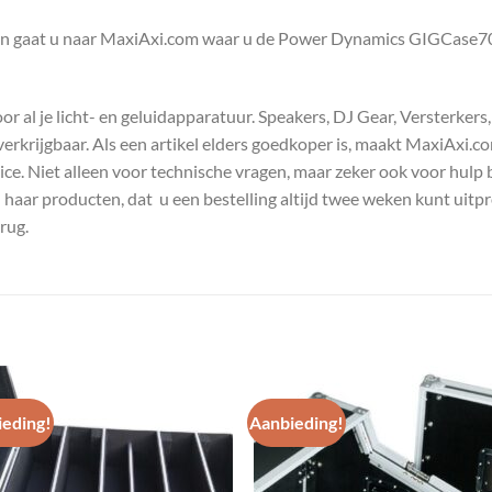
en gaat u naar MaxiAxi.com waar u de Power Dynamics GIGCase70R
 al je licht- en geluidapparatuur. Speakers, DJ Gear, Versterkers
s verkrijgbaar. Als een artikel elders goedkoper is, maakt MaxiAxi.
e. Niet alleen voor technische vragen, maar zeker ook voor hulp 
n haar producten, dat u een bestelling altijd twee weken kunt uitp
rug.
eding!
Aanbieding!
Toevoegen
Toevoe
aan
aan