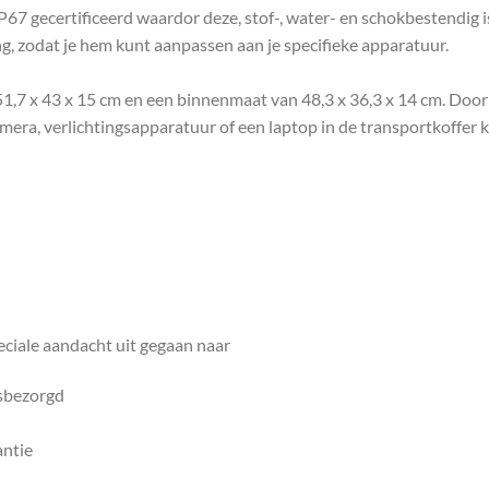
7 gecertificeerd waardor deze, stof-, water- en schokbestendig is
, zodat je hem kunt aanpassen aan je specifieke apparatuur.
7 x 43 x 15 cm en een binnenmaat van 48,3 x 36,3 x 14 cm. Door 
amera, verlichtingsapparatuur of een laptop in de transportkoffer kw
ciale aandacht uit gegaan naar
isbezorgd
antie