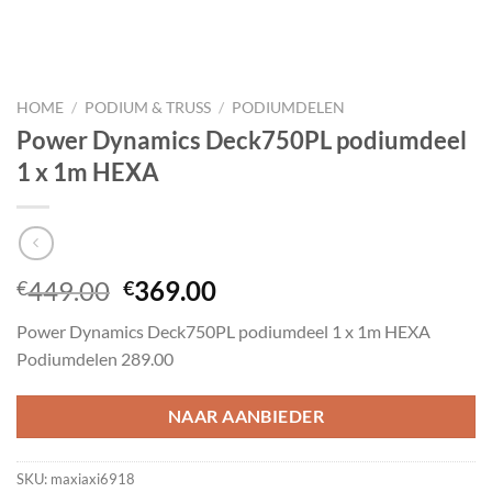
HOME
/
PODIUM & TRUSS
/
PODIUMDELEN
Power Dynamics Deck750PL podiumdeel
1 x 1m HEXA
Oorspronkelijke
Huidige
449.00
369.00
€
€
prijs
prijs
Power Dynamics Deck750PL podiumdeel 1 x 1m HEXA
was:
is:
Podiumdelen 289.00
€449.00.
€369.00.
NAAR AANBIEDER
SKU:
maxiaxi6918