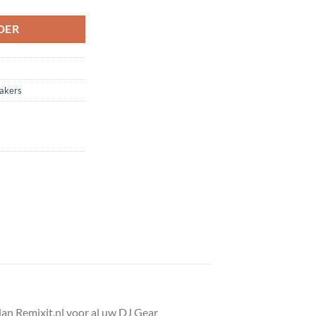
DER
akers
an Remixit.nl voor al uw DJ Gear