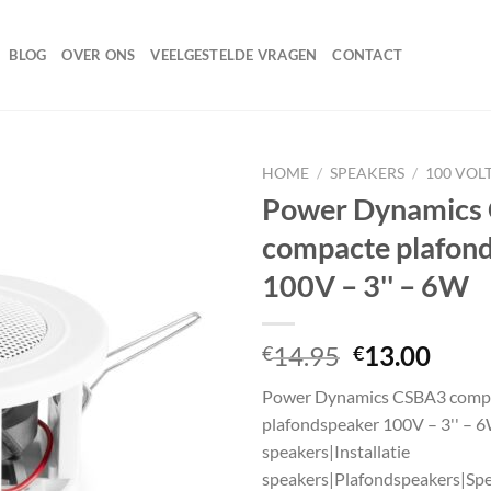
BLOG
OVER ONS
VEELGESTELDE VRAGEN
CONTACT
HOME
/
SPEAKERS
/
100 VOL
Power Dynamics
compacte plafon
Toevoegen
100V – 3'' – 6W
aan
wenslijst
Oorspronke
Huid
14.95
13.00
€
€
prijs
prijs
Power Dynamics CSBA3 comp
was:
is:
plafondspeaker 100V – 3'' – 6
€14.95.
€13.
speakers|Installatie
speakers|Plafondspeakers|Spe