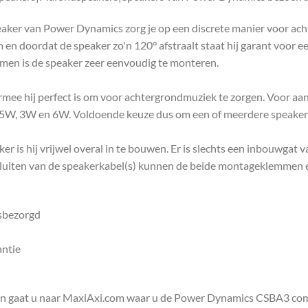
aker van Power Dynamics zorg je op een discrete manier voor ach
m en doordat de speaker zo'n 120° afstraalt staat hij garant voor 
en is de speaker zeer eenvoudig te monteren.
 hij perfect is om voor achtergrondmuziek te zorgen. Voor aansl
.5W, 3W en 6W. Voldoende keuze dus om een of meerdere speakers 
 is hij vrijwel overal in te bouwen. Er is slechts een inbouwgat
sluiten van de speakerkabel(s) kunnen de beide montageklemmen
isbezorgd
antie
en gaat u naar MaxiAxi.com waar u de Power Dynamics CSBA3 co