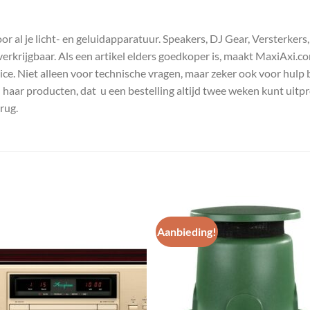
 al je licht- en geluidapparatuur. Speakers, DJ Gear, Versterkers
s verkrijgbaar. Als een artikel elders goedkoper is, maakt MaxiAxi.
e. Niet alleen voor technische vragen, maar zeker ook voor hulp 
n haar producten, dat u een bestelling altijd twee weken kunt uitp
rug.
Aanbieding!
Toevoegen
Toevoe
aan
aan
wenslijst
wenslij