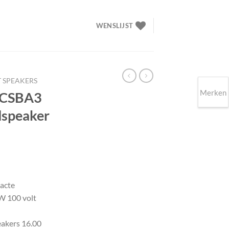
WENSLIJST
T SPEAKERS
Merken
 CSBA3
dspeaker
lijke
ige
acte
W 100 volt
00.
akers 16.00