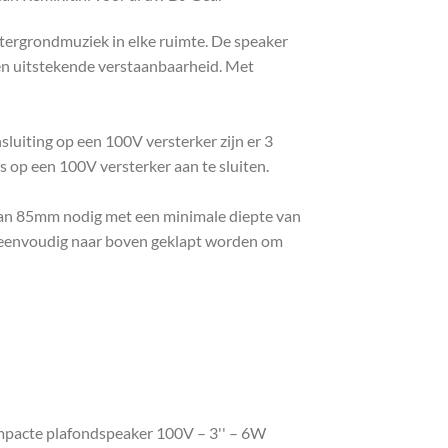
tergrondmuziek in elke ruimte. De speaker
een uitstekende verstaanbaarheid. Met
uiting op een 100V versterker zijn er 3
op een 100V versterker aan te sluiten.
 van 85mm nodig met een minimale diepte van
 eenvoudig naar boven geklapt worden om
mpacte plafondspeaker 100V – 3'' – 6W