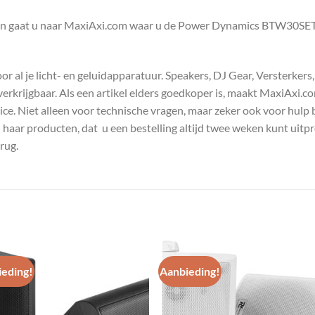
en gaat u naar MaxiAxi.com waar u de Power Dynamics BTW30SET
 al je licht- en geluidapparatuur. Speakers, DJ Gear, Versterkers
s verkrijgbaar. Als een artikel elders goedkoper is, maakt MaxiAxi.
e. Niet alleen voor technische vragen, maar zeker ook voor hulp 
n haar producten, dat u een bestelling altijd twee weken kunt uitp
rug.
eding!
Aanbieding!
Toevoegen
Toevoe
aan
aan