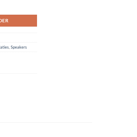
DER
laties
,
Speakers