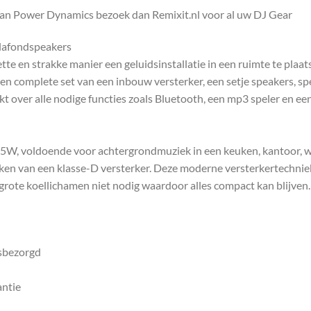
van Power Dynamics bezoek dan Remixit.nl voor al uw DJ Gear
lafondspeakers
e en strakke manier een geluidsinstallatie in een ruimte te plaat
 complete set van een inbouw versterker, een setje speakers, sp
ikt over alle nodige functies zoals Bluetooth, een mp3 speler en ee
, voldoende voor achtergrondmuziek in een keuken, kantoor, wer
ken van een klasse-D versterker. Deze moderne versterkertechnie
grote koellichamen niet nodig waardoor alles compact kan blijven.
isbezorgd
antie