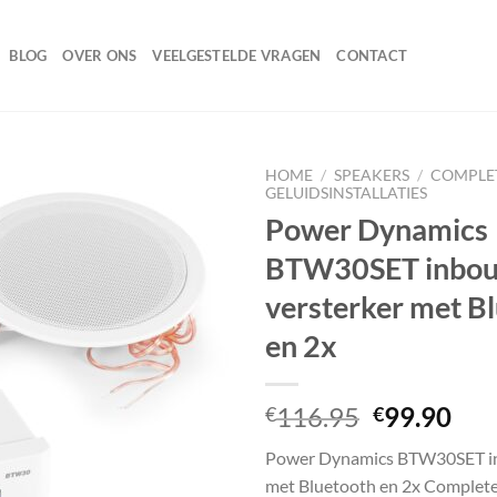
BLOG
OVER ONS
VEELGESTELDE VRAGEN
CONTACT
HOME
/
SPEAKERS
/
COMPLE
GELUIDSINSTALLATIES
Power Dynamics
BTW30SET inbo
Toevoegen
aan
versterker met B
wenslijst
en 2x
Oorspronk
Hui
116.95
99.90
€
€
prijs
prij
Power Dynamics BTW30SET in
was:
is:
met Bluetooth en 2x Complet
€116.95.
€99