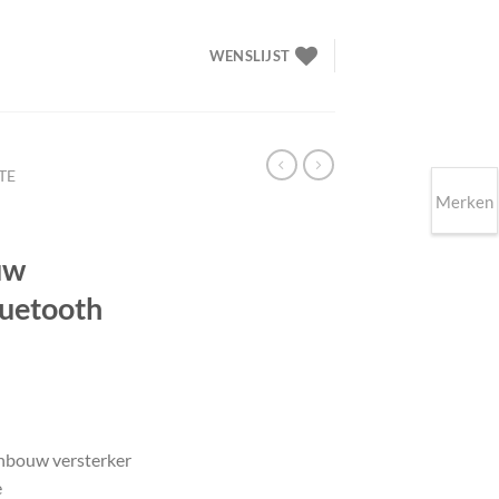
WENSLIJST
TE
Merken
uw
luetooth
elijke
dige
s
bouw versterker
e
.90.