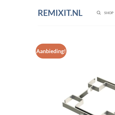
Ga
naar
REMIXIT.NL
SHOP
inhoud
Aanbieding!