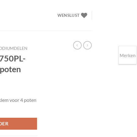
WENSLIJST
ODIUMDELEN
Merken
 750PL-
 poten
lijke
ige
lem voor 4 poten
00.
DER