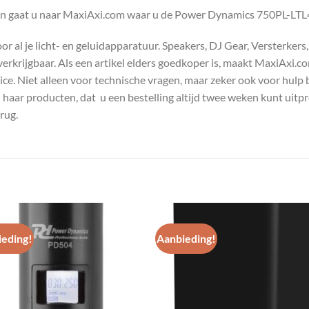
en gaat u naar MaxiAxi.com waar u de Power Dynamics 750PL-LTL4 
 al je licht- en geluidapparatuur. Speakers, DJ Gear, Versterkers
s verkrijgbaar. Als een artikel elders goedkoper is, maakt MaxiAxi.
e. Niet alleen voor technische vragen, maar zeker ook voor hulp 
n haar producten, dat u een bestelling altijd twee weken kunt uitp
rug.
eding!
Aanbieding!
Toevoegen
Toevoe
aan
aan
wenslijst
wenslij