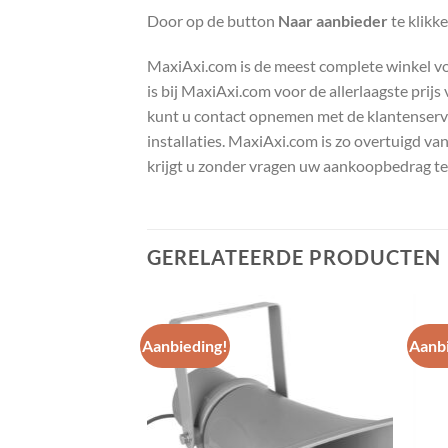
Door op de button
Naar aanbieder
te klikk
MaxiAxi.com is de meest complete winkel voor
is bij MaxiAxi.com voor de allerlaagste prij
kunt u contact opnemen met de klantenservic
installaties. MaxiAxi.com is zo overtuigd va
krijgt u zonder vragen uw aankoopbedrag te
GERELATEERDE PRODUCTEN
Aanbieding!
Aanbi
Toevoegen
Toevoegen
aan
aan
wenslijst
wenslijst