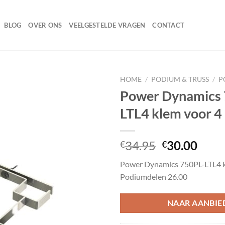
BLOG
OVER ONS
VEELGESTELDE VRAGEN
CONTACT
HOME
/
PODIUM & TRUSS
/
P
Power Dynamics
LTL4 klem voor 4
Toevoegen
aan
wenslijst
Oorspronke
Huid
34.95
30.00
€
€
prijs
prijs
Power Dynamics 750PL-LTL4 k
was:
is:
Podiumdelen 26.00
€34.95.
€30.
NAAR AANBIE