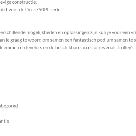
evige constructie.
chikt voor de Deck750PL serie.
rschillende mogelijkheden en oplossingen zijn kun je voor een vrij
n je graag te woord om samen een fantastisch podium samen te st
lemmen en levelers en de beschikbare accessoires zoals trolley's,
isbezorgd
antie