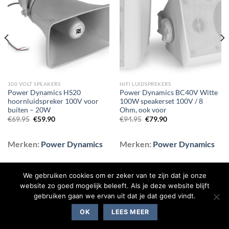
aan
aan
wenslijst
wenslijst
100 VOLT SPEAKERS
HIFI LUIDSPREKERS
Power Dynamics HS20
Power Dynamics BC40V Witte
hoornluidspreker 100V voor
100W speakerset 100V / 8
buiten – 20W
Ohm, ook voor
Oorspronkelijke
Huidige
Oorspronkelijke
Huidige
€
69.95
€
59.90
€
94.95
€
79.90
prijs
prijs
prijs
prijs
was:
is:
was:
is:
€69.95.
€59.90.
€94.95.
€79.90.
Merken:
Power Dynamics
Merken:
Power Dynamics
We gebruiken cookies om er zeker van te zijn dat je onze
website zo goed mogelijk beleeft. Als je deze website blijft
gebruiken gaan we ervan uit dat je dat goed vindt.
BLOG
CONTACT
OVER ONS
SHOP
VEELGESTELDE VRAGEN
OK
LEES MEER
Copyright 2026 ©
Flatsome Theme