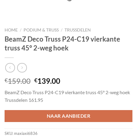
HOME
/
PODIUM & TRUSS
/
TRUSSDELEN
BeamZ Deco Truss P24-C19 vierkante
truss 45° 2-weg hoek
Oorspronkelijke
Huidige
159.00
139.00
€
€
prijs
prijs
BeamZ Deco Truss P24-C19 vierkante truss 45° 2-weg hoek
was:
is:
Trussdelen 161.95
€159.00.
€139.00.
NAAR AANBIEDER
SKU:
maxiaxi6836