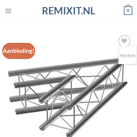
Ga
REMIXIT.NL
0
naar
inhoud
Aanbieding!
Merken
Toevoegen
aan
wenslijst