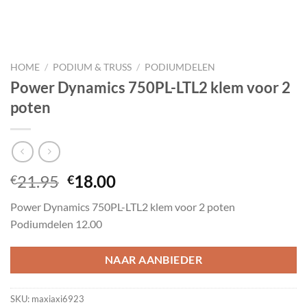
HOME
/
PODIUM & TRUSS
/
PODIUMDELEN
Power Dynamics 750PL-LTL2 klem voor 2
poten
Oorspronkelijke
Huidige
21.95
18.00
€
€
prijs
prijs
Power Dynamics 750PL-LTL2 klem voor 2 poten
was:
is:
Podiumdelen 12.00
€21.95.
€18.00.
NAAR AANBIEDER
SKU:
maxiaxi6923