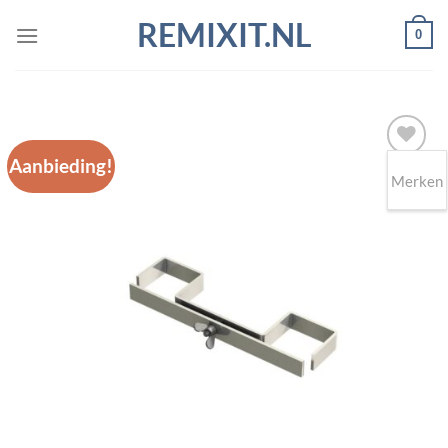
Ga
REMIXIT.NL
0
naar
inhoud
Aanbieding!
Merken
Toevoegen
aan
wenslijst