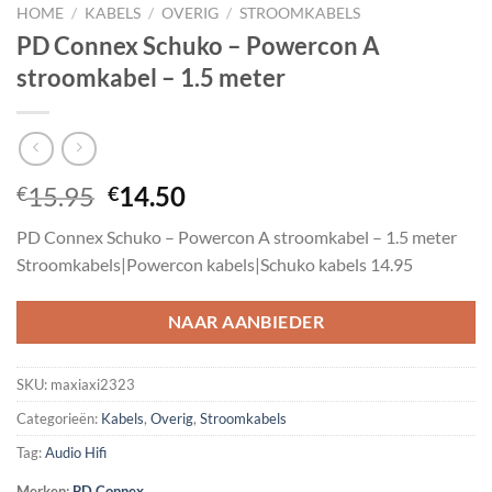
HOME
/
KABELS
/
OVERIG
/
STROOMKABELS
PD Connex Schuko – Powercon A
stroomkabel – 1.5 meter
Oorspronkelijke
Huidige
15.95
14.50
€
€
prijs
prijs
PD Connex Schuko – Powercon A stroomkabel – 1.5 meter
was:
is:
Stroomkabels|Powercon kabels|Schuko kabels 14.95
€15.95.
€14.50.
NAAR AANBIEDER
SKU:
maxiaxi2323
Categorieën:
Kabels
,
Overig
,
Stroomkabels
Tag:
Audio Hifi
Merken:
PD Connex