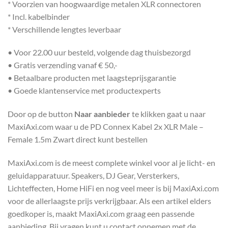
* Voorzien van hoogwaardige metalen XLR connectoren
* Incl. kabelbinder
* Verschillende lengtes leverbaar
• Voor 22.00 uur besteld, volgende dag thuisbezorgd
• Gratis verzending vanaf € 50,-
• Betaalbare producten met laagsteprijsgarantie
• Goede klantenservice met productexperts
Door op de button
Naar aanbieder
te klikken gaat u naar
MaxiAxi.com waar u de PD Connex Kabel 2x XLR Male –
Female 1.5m Zwart direct kunt bestellen
MaxiAxi.com is de meest complete winkel voor al je licht- en
geluidapparatuur. Speakers, DJ Gear, Versterkers,
Lichteffecten, Home HiFi en nog veel meer is bij MaxiAxi.com
voor de allerlaagste prijs verkrijgbaar. Als een artikel elders
goedkoper is, maakt MaxiAxi.com graag een passende
aanbieding. Bij vragen kunt u contact opnemen met de