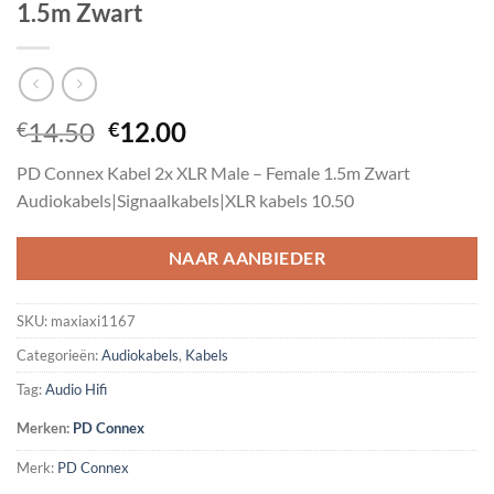
1.5m Zwart
Oorspronkelijke
Huidige
14.50
12.00
€
€
prijs
prijs
PD Connex Kabel 2x XLR Male – Female 1.5m Zwart
was:
is:
Audiokabels|Signaalkabels|XLR kabels 10.50
€14.50.
€12.00.
NAAR AANBIEDER
SKU:
maxiaxi1167
Categorieën:
Audiokabels
,
Kabels
Tag:
Audio Hifi
Merken:
PD Connex
Merk:
PD Connex