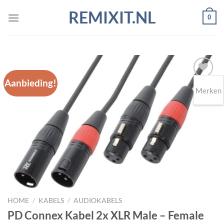
Ga
REMIXIT.NL
0
naar
inhoud
Aanbieding!
Merken
Toevoegen
aan
wenslijst
HOME
/
KABELS
/
AUDIOKABELS
PD Connex Kabel 2x XLR Male – Female