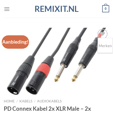
Ga
REMIXIT.NL
0
naar
inhoud
Aanbieding!
Merken
Toevoegen
aan
wenslijst
HOME
/
KABELS
/
AUDIOKABELS
PD Connex Kabel 2x XLR Male – 2x