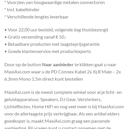
* Voorzien van hoogwaardige metalen connectoren
* Incl. kabelbinder
* Verschillende lengtes leverbaar
• Voor 22.00 uur besteld, volgende dag thuisbezorgd
• Gratis verzending vanaf € 50,-
• Betaalbare producten met laagsteprijsgarantie
• Goede klantenservice met productexperts
Door op de button
Naar aanbieder
te klikken gaat u naar
MaxiAxi.com waar u de PD Connex Kabel 2x XLR Male – 2x
6.3mm Mono 1.5m direct kunt bestellen
MaxiAxi.com is de meest complete winkel voor al je licht- en
geluidapparatuur. Speakers, DJ Gear, Versterkers,
Lichteffecten, Home HiFi en nog veel meer is bij MaxiAxi.com
voor de allerlaagste prijs verkrijgbaar. Als een artikel elders
goedkoper is, maakt MaxiAxi.com graag een passende
aanbieding. Bij vragen kunt u contact opnemen met de