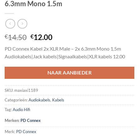
6.3mm Mono 1.5m
Oorspronkelijke
Huidige
14.50
12.00
€
€
prijs
prijs
PD Connex Kabel 2x XLR Male – 2x 6.3mm Mono 1.5m
was:
is:
Audiokabels|Jack kabels|Signaalkabels|XLR kabels 12.00
€14.50.
€12.00.
NAAR AANBIEDER
SKU:
maxiaxi1189
Categorieën:
Audiokabels
,
Kabels
Tag:
Audio Hifi
Merken:
PD Connex
Merk:
PD Connex