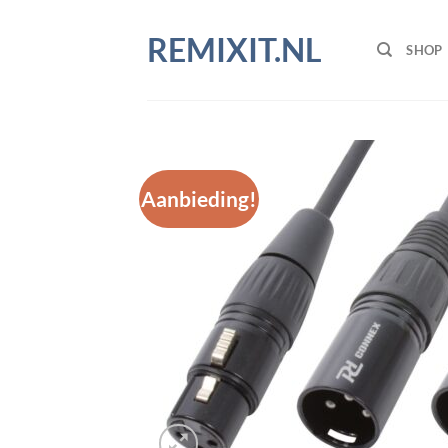
Ga
naar
REMIXIT.NL
SHOP
inhoud
Aanbieding!