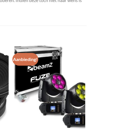
roberen. Indien deze toch niet naar wens is
Aanbieding!
gen
Toevoegen
aan
st
wenslijst