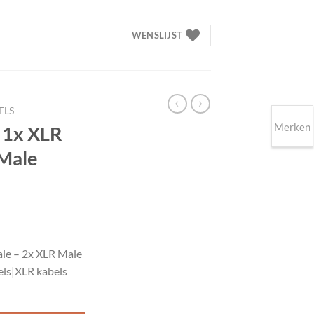
WENSLIJST
ELS
Merken
 1x XLR
 Male
lijke
ge
le – 2x XLR Male
ls|XLR kabels