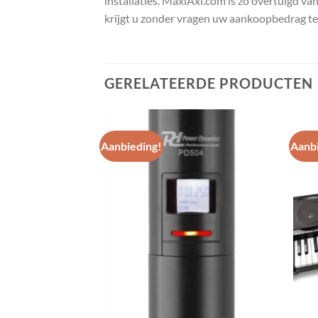
installaties. MaxiAxi.com is zo overtuigd va
krijgt u zonder vragen uw aankoopbedrag te
GERELATEERDE PRODUCTEN
Aanbieding!
Aanbi
Toevoegen
Toevoegen
aan
aan
wenslijst
wenslijst