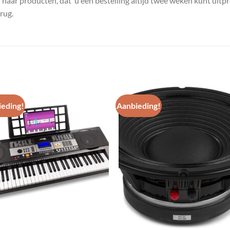
n haar producten, dat u een bestelling altijd twee weken kunt uitp
rug.
eding!
Aanbieding!
Toevoegen
Toevoe
aan
aan
wenslijst
wenslij