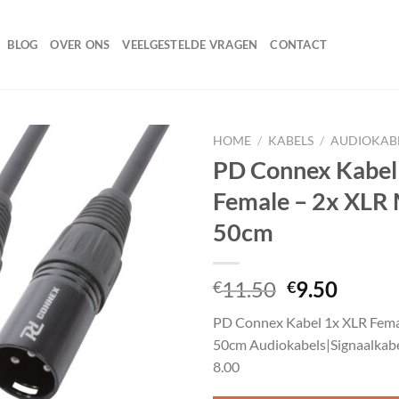
BLOG
OVER ONS
VEELGESTELDE VRAGEN
CONTACT
HOME
/
KABELS
/
AUDIOKAB
PD Connex Kabel
Female – 2x XLR
Toevoegen
50cm
aan
wenslijst
Oorspronke
Huidi
11.50
9.50
€
€
prijs
prijs
PD Connex Kabel 1x XLR Fema
was:
is:
50cm Audiokabels|Signaalkabe
€11.50.
€9.50.
8.00