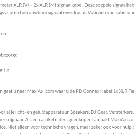
 meter XLR (V) – 2x XLR (M) signaalkabel. Deze soepele signaalka
gsvrije en betrouwbare signaal overdracht. Voorzien van kabelbin
ren
isbezorgd
antie
en gaat u naar MaxiAxi.com waar u de PD Connex Kabel 1x XLR Fe
 al je licht- en geluidapparatuur. Speakers, DJ Gear, Versterkers
s verkrijgbaar. Als een artikel elders goedkoper is, maakt MaxiAxi.
e. Niet alleen voor technische vragen, maar zeker ook voor hulp 