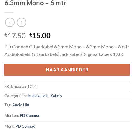
6.3mm Mono – 6 mtr
Oorspronkelijke
Huidige
17.50
15.00
€
€
prijs
prijs
PD Connex Gitaarkabel 6.3mm Mono – 6.3mm Mono – 6 mtr
was:
is:
Audiokabels|Gitaarkabels|Jack kabels|Signaalkabels 12.80
€17.50.
€15.00.
NAAR AANBIEDER
SKU:
maxiaxi1214
Categorieën:
Audiokabels
,
Kabels
Tag:
Audio Hifi
Merken:
PD Connex
Merk:
PD Connex