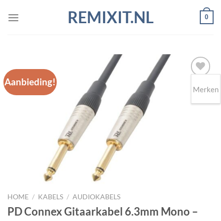
Ga
REMIXIT.NL
0
naar
inhoud
Aanbieding!
Merken
Toevoegen
aan
wenslijst
HOME
/
KABELS
/
AUDIOKABELS
PD Connex Gitaarkabel 6.3mm Mono –