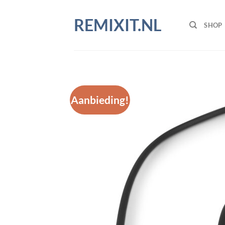
Ga
naar
REMIXIT.NL
SHOP
inhoud
Aanbieding!