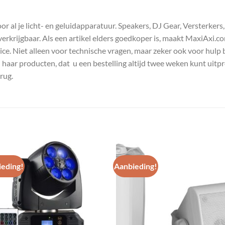
 al je licht- en geluidapparatuur. Speakers, DJ Gear, Versterkers
s verkrijgbaar. Als een artikel elders goedkoper is, maakt MaxiAxi.
e. Niet alleen voor technische vragen, maar zeker ook voor hulp 
n haar producten, dat u een bestelling altijd twee weken kunt uitp
rug.
eding!
Aanbieding!
Toevoegen
Toevoe
aan
aan
wenslijst
wenslij