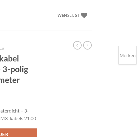
WENSLIJST
LS
Merken
kabel
 3-polig
meter
lijke
ige
terdicht – 3-
DMX-kabels 21.00
50.
DER