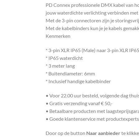
PD Connex professionele DMX kabel van hoge 
jouw waterdichte verlichting verbinden met
Met de 3-pin connectoren zijn je storingsvr
Met de kabelbinders kun je je kabels gemakk
Kenmerken
* 3-pin XLR IP65 (Male) naar 3-pin XLR IP65
* IP65 waterdicht
* 3 meter lang
* Buitendiameter: 6mm
* Inclusief handige kabelbinder
• Voor 22.00 uur besteld, volgende dag thu
• Gratis verzending vanaf € 50,-
• Betaalbare producten met laagsteprijsgar
• Goede klantenservice met productexperts
Door op de button
Naar aanbieder
te klikk