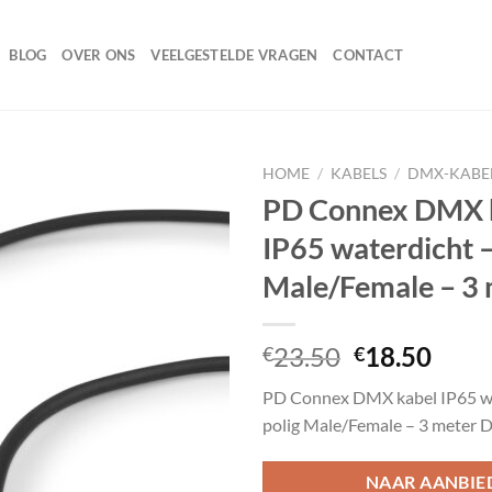
BLOG
OVER ONS
VEELGESTELDE VRAGEN
CONTACT
HOME
/
KABELS
/
DMX-KABE
PD Connex DMX 
IP65 waterdicht –
Toevoegen
Male/Female – 3 
aan
wenslijst
Oorspronke
Huid
23.50
18.50
€
€
prijs
prijs
PD Connex DMX kabel IP65 wa
was:
is:
polig Male/Female – 3 meter 
€23.50.
€18.
NAAR AANBIE