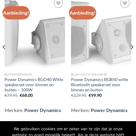
Aanbieding!
Aanbieding!
Toevoegen
Toevoegen
aan
aan
wenslijst
wenslijst
BUITENSPEAKERS
BLUETOOTH SPEAKERS
Power Dynamics BGO40 Witte
Power Dynamics BGB50 witte
speakerset voor binnen en
Bluetooth speakerset voor
buiten – 100W
binnen en buiten
Oorspronkelijke
Huidige
Oorspronkelijke
Huidige
€
79.95
€
68.00
€
129.95
€
99.90
prijs
prijs
prijs
prijs
was:
is:
was:
is:
€79.95.
€68.00.
€129.95.
€99.90.
Merken:
Power Dynamics
Merken:
Power Dynamics
We gebruiken cookies om er zeker van te zijn dat je onze
website zo goed mogelijk beleeft. Als je deze website blijft