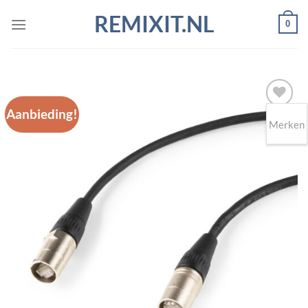
Ga
REMIXIT.NL
0
naar
inhoud
Aanbieding!
Merken
Toevoegen
aan
wenslijst