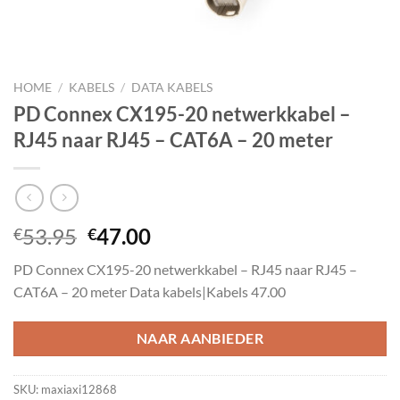
HOME
/
KABELS
/
DATA KABELS
PD Connex CX195-20 netwerkkabel –
RJ45 naar RJ45 – CAT6A – 20 meter
Oorspronkelijke
Huidige
53.95
47.00
€
€
prijs
prijs
PD Connex CX195-20 netwerkkabel – RJ45 naar RJ45 –
was:
is:
CAT6A – 20 meter Data kabels|Kabels 47.00
€53.95.
€47.00.
NAAR AANBIEDER
SKU:
maxiaxi12868