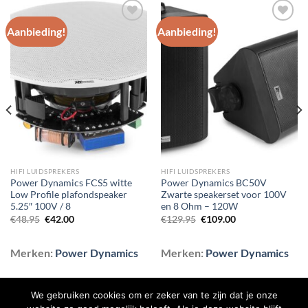
Aanbieding!
Aanbieding!
Toevoegen
Toevoegen
aan
aan
wenslijst
wenslijst
HIFI LUIDSPREKERS
HIFI LUIDSPREKERS
Power Dynamics FCS5 witte
Power Dynamics BC50V
Low Profile plafondspeaker
Zwarte speakerset voor 100V
5.25″ 100V / 8
en 8 Ohm – 120W
Oorspronkelijke
Huidige
Oorspronkelijke
Huidige
€
48.95
€
42.00
€
129.95
€
109.00
prijs
prijs
prijs
prijs
was:
is:
was:
is:
€48.95.
€42.00.
€129.95.
€109.00.
Merken:
Power Dynamics
Merken:
Power Dynamics
We gebruiken cookies om er zeker van te zijn dat je onze