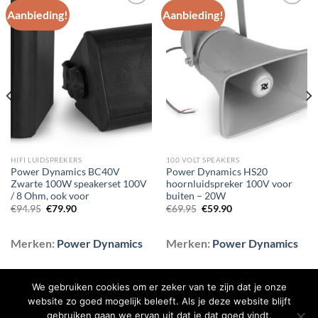
Aanbieding!
Aanbieding!
Toevoegen
Toevoegen
aan
aan
wenslijst
wenslijst
HIFI LUIDSPREKERS
100 VOLT SPEAKERS
Power Dynamics BC40V
Power Dynamics HS20
Zwarte 100W speakerset 100V
hoornluidspreker 100V voor
/ 8 Ohm, ook voor
buiten – 20W
Oorspronkelijke
Huidige
Oorspronkelijke
Huidige
€
94.95
€
79.90
€
69.95
€
59.90
prijs
prijs
prijs
prijs
was:
is:
was:
is:
€94.95.
€79.90.
€69.95.
€59.90.
Merken:
Power Dynamics
Merken:
Power Dynamics
We gebruiken cookies om er zeker van te zijn dat je onze
website zo goed mogelijk beleeft. Als je deze website blijft
gebruiken gaan we ervan uit dat je dat goed vindt.