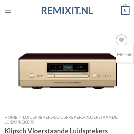
Ga
REMIXIT.NL
0
naar
inhoud
Merken
Toevoegen
aan
wenslijst
HOME
/
LUIDSPREKERS/LUIDSPREKERS/VLOERSTAANDE
LUIDSPREKERS
Klipsch Vloerstaande Luidsprekers