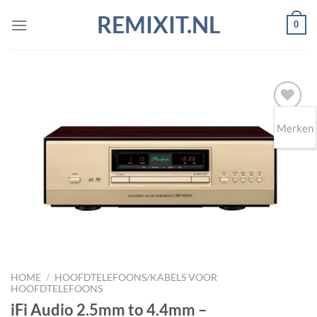
Ga
REMIXIT.NL
0
naar
inhoud
Merken
Toevoegen
aan
wenslijst
HOME
/
HOOFDTELEFOONS/KABELS VOOR
HOOFDTELEFOONS
iFi Audio 2.5mm to 4.4mm –