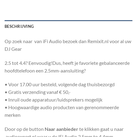
BESCHRIJVING
Op zoek naar van iFi Audio bezoek dan Remixit.nl voor al uw
DJ Gear
2.5 tot 4.4? Eenvoudig!Dus, heeft je favoriete gebalanceerde
hoofdtelefoon een 2.5mm-aansluiting?
• Voor 17.00 uur besteld, volgende dag thuisbezorgd
• Gratis verzending vanaf € 50,-
• Inruil oude apparatuur/luidsprekers mogelijk
• Hoogwaardige audio producten van gerenommeerde
merken
Door op de button
Naar aanbieder
te klikken gaat u naar
.audioexpert.nl waar u de iFi Audio 2.5mm to 4.4mm –