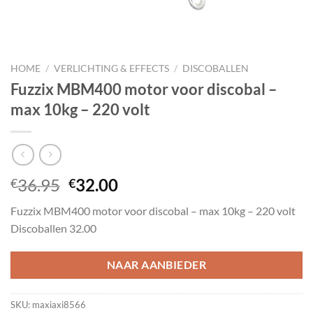
HOME
/
VERLICHTING & EFFECTS
/
DISCOBALLEN
Fuzzix MBM400 motor voor discobal –
max 10kg – 220 volt
Oorspronkelijke
Huidige
36.95
32.00
€
€
prijs
prijs
Fuzzix MBM400 motor voor discobal – max 10kg – 220 volt
was:
is:
Discoballen 32.00
€36.95.
€32.00.
NAAR AANBIEDER
SKU:
maxiaxi8566