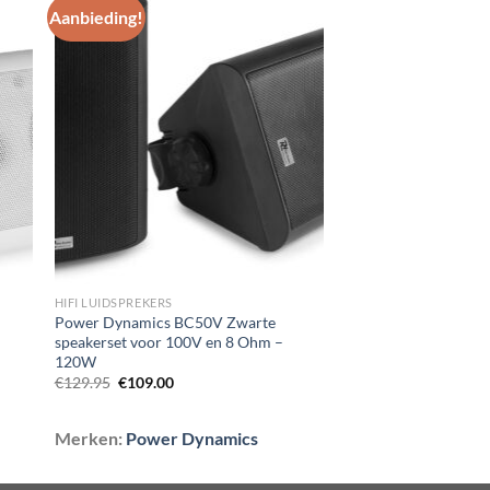
Aanbieding!
gen
Toevoegen
aan
st
wenslijst
HIFI LUIDSPREKERS
Power Dynamics BC50V Zwarte
speakerset voor 100V en 8 Ohm –
120W
Oorspronkelijke
Huidige
€
129.95
€
109.00
prijs
prijs
was:
is:
€129.95.
€109.00.
Merken:
Power Dynamics