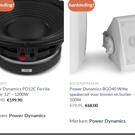
eding!
Aanbieding!
Toevoegen
Toevoe
aan
aan
wenslijst
wenslij
KERS
BUITENSPEAKERS
r Dynamics PD12C Ferrite
Power Dynamics BGO40 Witte
er 12″ – 1200W
speakerset voor binnen en buiten –
100W
Oorspronkelijke
Huidige
.90
€
199.90
prijs
prijs
Oorspronkelijke
Huidige
€
79.95
€
68.00
was:
is:
prijs
prijs
€229.90.
€199.90.
was:
is:
ken:
Power Dynamics
€79.95.
€68.00.
Merken:
Power Dynamics