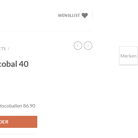
WENSLIJST
CTS
/
Merken
cobal 40
lijke
ige
iscoballen 86.90
90.
DER