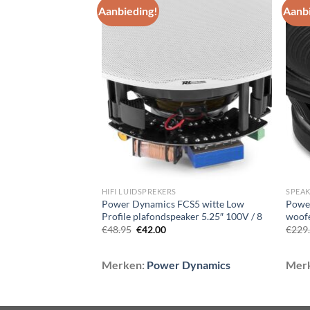
Aanbieding!
Aanbi
Toevoegen
Toevoegen
aan
aan
wenslijst
wenslijst
HIFI LUIDSPREKERS
SPEA
S530 groene
Power Dynamics FCS5 witte Low
Powe
5″ 30W 100V IP45
Profile plafondspeaker 5.25″ 100V / 8
woof
lijke
dige
Oorspronkelijke
Huidige
€
48.95
€
42.00
€
229
s
prijs
prijs
was:
is:
90.
€48.95.
€42.00.
Dynamics
Merken:
Power Dynamics
Mer