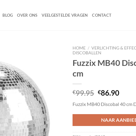
BLOG
OVER ONS
VEELGESTELDE VRAGEN
CONTACT
HOME
/
VERLICHTING & EFFE
DISCOBALLEN
Fuzzix MB40 Dis
cm
Toevoegen
aan
wenslijst
Oorspronke
Huid
99.95
86.90
€
€
prijs
prijs
Fuzzix MB40 Discobal 40 cm D
was:
is:
€99.95.
€86.
NAAR AANBIE