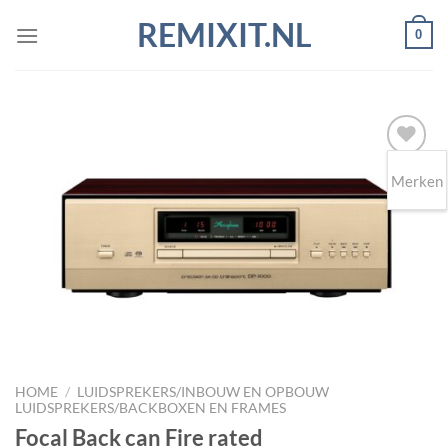
Ga
REMIXIT.NL
0
naar
inhoud
Merken
Toevoegen
aan
wenslijst
HOME
/
LUIDSPREKERS/INBOUW EN OPBOUW
LUIDSPREKERS/BACKBOXEN EN FRAMES
Focal Back can Fire rated