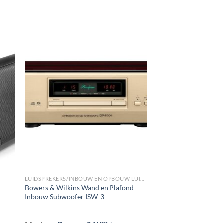
gen
Toevoegen
aan
st
wenslijst
LUIDSPREKERS/INBOUW EN OPBOUW LUIDSPREKERS/WAND INBOUW SUBWOOFERS
Bowers & Wilkins Wand en Plafond
Inbouw Subwoofer ISW-3