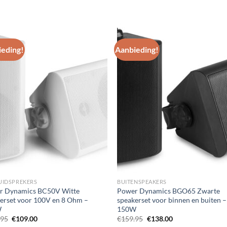
eding!
Aanbieding!
Toevoegen
Toevoe
aan
aan
wenslijst
wenslij
LUIDSPREKERS
BUITENSPEAKERS
r Dynamics BC50V Witte
Power Dynamics BGO65 Zwarte
erset voor 100V en 8 Ohm –
speakerset voor binnen en buiten –
W
150W
Oorspronkelijke
Huidige
Oorspronkelijke
Huidige
.95
€
109.00
€
159.95
€
138.00
prijs
prijs
prijs
prijs