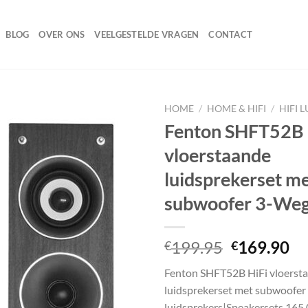
BLOG
OVER ONS
VEELGESTELDE VRAGEN
CONTACT
HOME
/
HOME & HIFI
/
HIFI 
Fenton SHFT52B 
vloerstaande
Toevoegen
luidsprekerset m
aan
wenslijst
subwoofer 3-We
Oorspronk
Hu
199.95
169.90
€
€
prijs
pr
Fenton SHFT52B HiFi vloerst
was:
is:
luidsprekerset met subwoofer
€199.95.
€1
luidsprekers|Speakersets 165