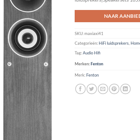
NAAR AANBIE
SKU:
maxiaxi41
Categorieën:
HiFi luidsprekers
,
Home
Tag:
Audio Hifi
Merken:
Fenton
Merk:
Fenton