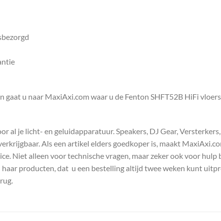
isbezorgd
antie
en gaat u naar MaxiAxi.com waar u de Fenton SHFT52B HiFi vloer
 al je licht- en geluidapparatuur. Speakers, DJ Gear, Versterkers
s verkrijgbaar. Als een artikel elders goedkoper is, maakt MaxiAxi.
e. Niet alleen voor technische vragen, maar zeker ook voor hulp 
n haar producten, dat u een bestelling altijd twee weken kunt uitp
rug.