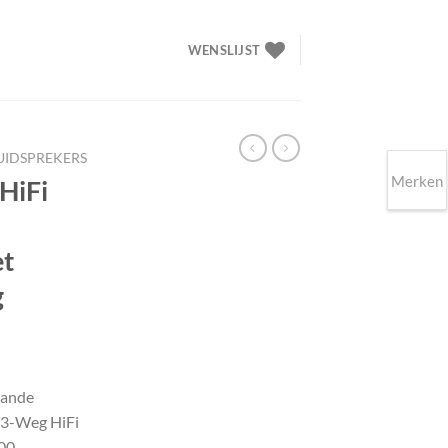
WENSLIJST
LUIDSPREKERS
Merken
HiFi
et
g
elijke
idige
ijs
aande
 3-Weg HiFi
69.90.
.00