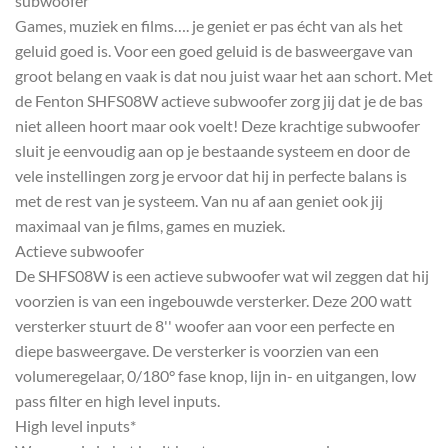
subwoofer
Games, muziek en films…. je geniet er pas écht van als het
geluid goed is. Voor een goed geluid is de basweergave van
groot belang en vaak is dat nou juist waar het aan schort. Met
de Fenton SHFS08W actieve subwoofer zorg jij dat je de bas
niet alleen hoort maar ook voelt! Deze krachtige subwoofer
sluit je eenvoudig aan op je bestaande systeem en door de
vele instellingen zorg je ervoor dat hij in perfecte balans is
met de rest van je systeem. Van nu af aan geniet ook jij
maximaal van je films, games en muziek.
Actieve subwoofer
De SHFS08W is een actieve subwoofer wat wil zeggen dat hij
voorzien is van een ingebouwde versterker. Deze 200 watt
versterker stuurt de 8'' woofer aan voor een perfecte en
diepe basweergave. De versterker is voorzien van een
volumeregelaar, 0/180° fase knop, lijn in- en uitgangen, low
pass filter en high level inputs.
High level inputs*