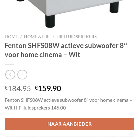
HOME
/
HOME & HIFI
/
HIFI LUIDSPREKERS
Fenton SHFS08W actieve subwoofer 8″
voor home cinema – Wit
Oorspronkelijke
Huidige
184.95
159.90
€
€
prijs
prijs
Fenton SHFS08W actieve subwoofer 8″ voor home cinema –
was:
is:
Wit HiFi luidsprekers 145.00
€184.95.
€159.90.
NAAR AANBIEDER