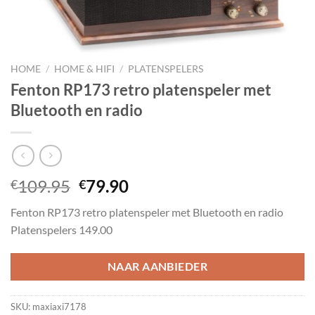
HOME
/
HOME & HIFI
/
PLATENSPELERS
Fenton RP173 retro platenspeler met
Bluetooth en radio
Oorspronkelijke
Huidige
109.95
79.90
€
€
prijs
prijs
Fenton RP173 retro platenspeler met Bluetooth en radio
was:
is:
Platenspelers 149.00
€109.95.
€79.90.
NAAR AANBIEDER
SKU:
maxiaxi7178