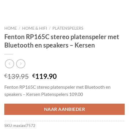
HOME
/
HOME & HIFI
/
PLATENSPELERS
Fenton RP165C stereo platenspeler met
Bluetooth en speakers – Kersen
Oorspronkelijke
Huidige
139.95
119.90
€
€
prijs
prijs
Fenton RP165C stereo platenspeler met Bluetooth en
was:
is:
speakers – Kersen Platenspelers 109.00
€139.95.
€119.90.
NAAR AANBIEDER
SKU:
maxiaxi7572