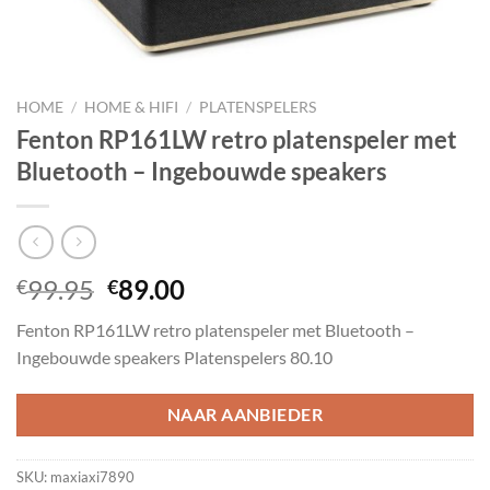
HOME
/
HOME & HIFI
/
PLATENSPELERS
Fenton RP161LW retro platenspeler met
Bluetooth – Ingebouwde speakers
Oorspronkelijke
Huidige
99.95
89.00
€
€
prijs
prijs
Fenton RP161LW retro platenspeler met Bluetooth –
was:
is:
Ingebouwde speakers Platenspelers 80.10
€99.95.
€89.00.
NAAR AANBIEDER
SKU:
maxiaxi7890