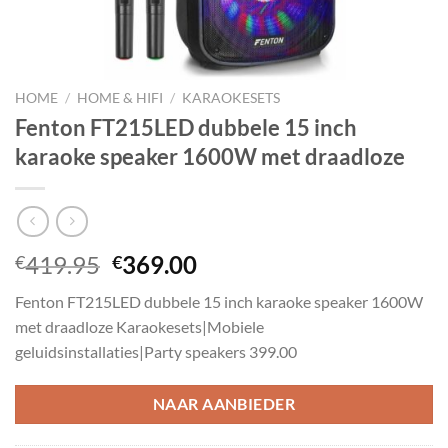
HOME
/
HOME & HIFI
/
KARAOKESETS
Fenton FT215LED dubbele 15 inch
karaoke speaker 1600W met draadloze
Oorspronkelijke
Huidige
419.95
369.00
€
€
prijs
prijs
Fenton FT215LED dubbele 15 inch karaoke speaker 1600W
was:
is:
met draadloze Karaokesets|Mobiele
€419.95.
€369.00.
geluidsinstallaties|Party speakers 399.00
NAAR AANBIEDER