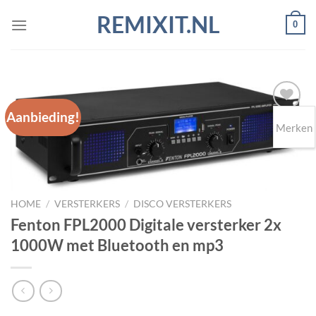
Ga
REMIXIT.NL
0
naar
inhoud
Aanbieding!
Merken
Toevoegen
aan
wenslijst
HOME
/
VERSTERKERS
/
DISCO VERSTERKERS
Fenton FPL2000 Digitale versterker 2x
1000W met Bluetooth en mp3