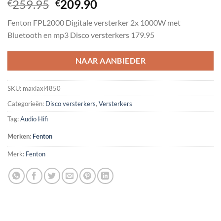
Oorspronkelijke
Huidige
259.95
209.90
€
€
prijs
prijs
Fenton FPL2000 Digitale versterker 2x 1000W met
was:
is:
Bluetooth en mp3 Disco versterkers 179.95
€259.95.
€209.90.
NAAR AANBIEDER
SKU:
maxiaxi4850
Categorieën:
Disco versterkers
,
Versterkers
Tag:
Audio Hifi
Merken:
Fenton
Merk:
Fenton