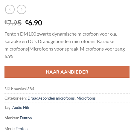
Oorspronkelijke
Huidige
7.95
6.90
€
€
prijs
prijs
Fenton DM100 zwarte dynamische microfoon voor o.a.
was:
is:
karaoke en DJ's Draadgebonden microfoons|Karaoke
€7.95.
€6.90.
microfoons|Microfoons voor spraak|Microfoons voor zang
6.95
NAAR AANBIEDER
SKU:
maxiaxi384
Categorieën:
Draadgebonden microfoons
,
Microfoons
Tag:
Audio Hifi
Merken:
Fenton
Merk:
Fenton