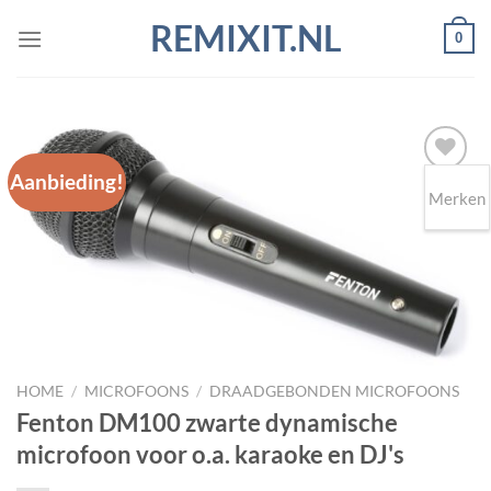
Ga
REMIXIT.NL
0
naar
inhoud
Aanbieding!
Merken
Toevoegen
aan
wenslijst
HOME
/
MICROFOONS
/
DRAADGEBONDEN MICROFOONS
Fenton DM100 zwarte dynamische
microfoon voor o.a. karaoke en DJ's