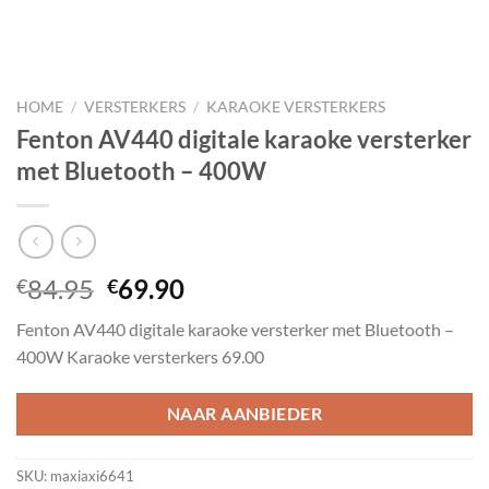
HOME
/
VERSTERKERS
/
KARAOKE VERSTERKERS
Fenton AV440 digitale karaoke versterker
met Bluetooth – 400W
Oorspronkelijke
Huidige
84.95
69.90
€
€
prijs
prijs
Fenton AV440 digitale karaoke versterker met Bluetooth –
was:
is:
400W Karaoke versterkers 69.00
€84.95.
€69.90.
NAAR AANBIEDER
SKU:
maxiaxi6641