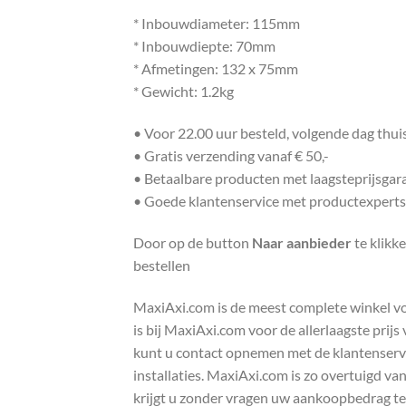
* Inbouwdiameter: 115mm
* Inbouwdiepte: 70mm
* Afmetingen: 132 x 75mm
* Gewicht: 1.2kg
• Voor 22.00 uur besteld, volgende dag thu
• Gratis verzending vanaf € 50,-
• Betaalbare producten met laagsteprijsgar
• Goede klantenservice met productexperts
Door op de button
Naar aanbieder
te klikk
bestellen
MaxiAxi.com is de meest complete winkel voor
is bij MaxiAxi.com voor de allerlaagste prij
kunt u contact opnemen met de klantenservic
installaties. MaxiAxi.com is zo overtuigd va
krijgt u zonder vragen uw aankoopbedrag te