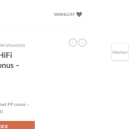
WENSLIJST
UW SPEAKERS
Merken
HiFi
onus –
lijke
ige
 met PP conus –
00
00.
DER