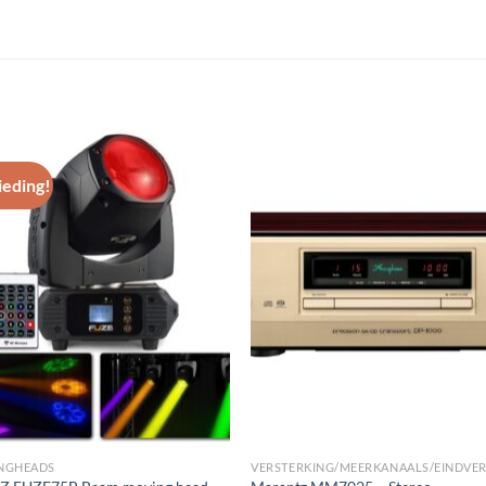
eding!
Toevoegen
Toevoe
aan
aan
wenslijst
wenslij
NGHEADS