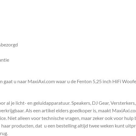
isbezorgd
antie
en gaat u naar MaxiAxi.com waar u de Fenton 5,25 inch HiFi Woof
 al je licht- en geluidapparatuur. Speakers, DJ Gear, Versterkers
s verkrijgbaar. Als een artikel elders goedkoper is, maakt MaxiAxi.
e. Niet alleen voor technische vragen, maar zeker ook voor hulp 
n haar producten, dat u een bestelling altijd twee weken kunt uitp
rug.