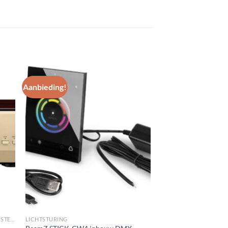
Aanbieding!
gen
Toevoegen
aan
st
wenslijst
VERSTERKING/MEERKANAALS/EINDVERSTERKERS
LICHTSTURING