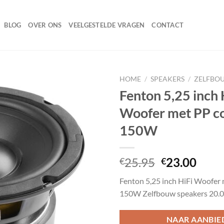
BLOG
OVER ONS
VEELGESTELDE VRAGEN
CONTACT
HOME
/
SPEAKERS
/
ZELFBO
Fenton 5,25 inch 
Woofer met PP c
Toevoegen
150W
aan
wenslijst
Oorspronke
Huid
25.95
23.00
€
€
prijs
prijs
Fenton 5,25 inch HiFi Woofer
was:
is:
150W Zelfbouw speakers 20.
€25.95.
€23.
NAAR AANBIE