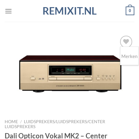
Ga
REMIXIT.NL
0
naar
inhoud
Merken
Toevoegen
aan
wenslijst
HOME
/
LUIDSPREKERS/LUIDSPREKERS/CENTER
LUIDSPREKERS
Dali Opticon Vokal MK2 – Center