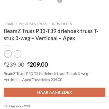
HOME
/
PODIUM & TRUSS
/
TRUSSDELEN
BeamZ Truss P33-T39 driehoek truss T-
stuk 3-weg – Verticaal – Apex
Oorspronkelijke
Huidige
239.00
209.00
€
€
prijs
prijs
BeamZ Truss P33-T39 driehoek truss T-stuk 3-weg –
was:
is:
Verticaal – Apex Trussdelen 209.00
€239.00.
€209.00.
NAAR AANBIEDER
SKU:
maxiaxi6990