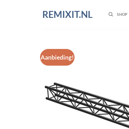
Ga
naar
REMIXIT.NL
SHOP
inhoud
Aanbieding!