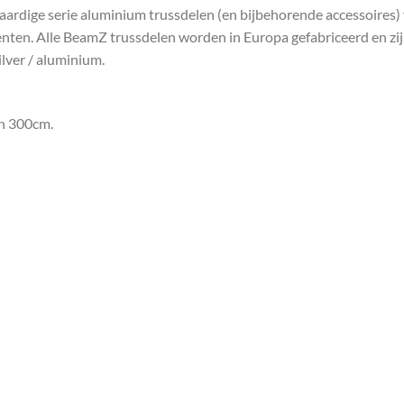
ardige serie aluminium trussdelen (en bijbehorende accessoires) v
enten. Alle BeamZ trussdelen worden in Europa gefabriceerd en zi
ilver / aluminium.
an 300cm.