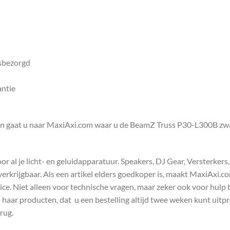
isbezorgd
antie
en gaat u naar MaxiAxi.com waar u de BeamZ Truss P30-L300B zwar
 al je licht- en geluidapparatuur. Speakers, DJ Gear, Versterkers
s verkrijgbaar. Als een artikel elders goedkoper is, maakt MaxiAxi.
e. Niet alleen voor technische vragen, maar zeker ook voor hulp 
n haar producten, dat u een bestelling altijd twee weken kunt uitp
rug.