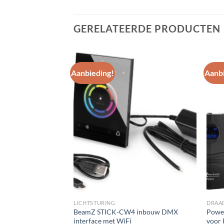
GERELATEERDE PRODUCTEN
Aanbieding!
Aanbi
Toevoegen
Toevoegen
aan
aan
wenslijst
wenslijst
RS
LICHTSTURING
DRAA
GB50 witte
BeamZ STICK-CW4 inbouw DMX
Powe
et voor binnen en
interface met WiFi
voor 