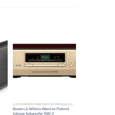
gen
Toevoegen
aan
st
wenslijst
LUIDSPREKERS/INBOUW EN OPBOUW LUIDSPREKERS/WAND INBOUW SUBWOOFERS
Bowers & Wilkins Wand en Plafond
Inbouw Subwoofer ISW-3