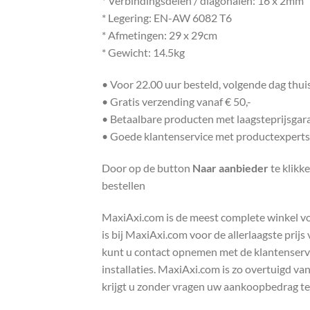
* Verbindingsdelen / diagonalen: 16 x 2mm
* Legering: EN-AW 6082 T6
* Afmetingen: 29 x 29cm
* Gewicht: 14.5kg
• Voor 22.00 uur besteld, volgende dag thu
• Gratis verzending vanaf € 50,-
• Betaalbare producten met laagsteprijsgar
• Goede klantenservice met productexperts
Door op de button
Naar aanbieder
te klikk
bestellen
MaxiAxi.com is de meest complete winkel voor
is bij MaxiAxi.com voor de allerlaagste prij
kunt u contact opnemen met de klantenservic
installaties. MaxiAxi.com is zo overtuigd va
krijgt u zonder vragen uw aankoopbedrag te