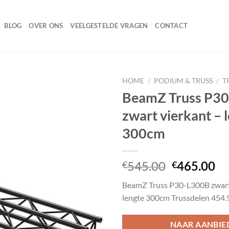
BLOG
OVER ONS
VEELGESTELDE VRAGEN
CONTACT
HOME
/
PODIUM & TRUSS
/
T
BeamZ Truss P3
zwart vierkant – 
Toevoegen
300cm
aan
wenslijst
Oorspronk
Hu
545.00
465.00
€
€
prijs
pr
BeamZ Truss P30-L300B zwart
was:
is:
lengte 300cm Trussdelen 454.
€545.00.
€4
NAAR AANBIE