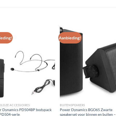
eding!
Aanbieding!
Toevoegen
Toevoe
aan
aan
wenslijst
wenslij
DLOZE ACCESSOIRES
BUITENSPEAKERS
r Dynamics PD504BP bodypack
Power Dynamics BGO65 Zwarte
PD504-serie
speakerset voor binnen en buiten –