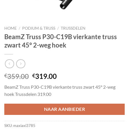
HOME
/
PODIUM & TRUSS
/
TRUSSDELEN
BeamZ Truss P30-C19B vierkante truss
zwart 45° 2-weg hoek
Oorspronkelijke
Huidige
359.00
319.00
€
€
prijs
prijs
BeamZ Truss P30-C19B vierkante truss zwart 45° 2-weg
was:
is:
hoek Trussdelen 319.00
€359.00.
€319.00.
NAAR AANBIEDER
SKU:
maxiaxi3785